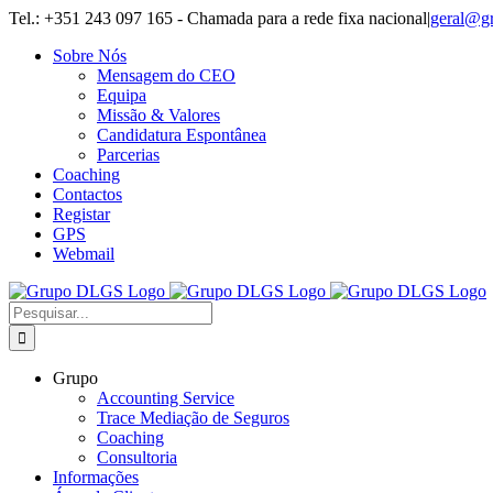
Skip
Tel.: +351 243 097 165 - Chamada para a rede fixa nacional
|
geral@g
to
Sobre Nós
content
Mensagem do CEO
Equipa
Missão & Valores
Candidatura Espontânea
Parcerias
Coaching
Contactos
Registar
GPS
Webmail
Pesquisar
Grupo
Accounting Service
Trace Mediação de Seguros
Coaching
Consultoria
Informações