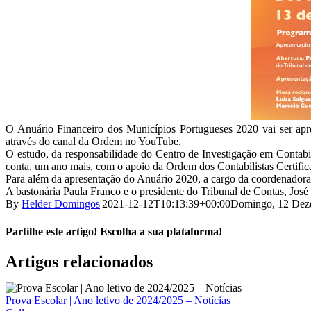
O Anuário Financeiro dos Municípios Portugueses 2020 vai ser apr
através do canal da Ordem no YouTube.
O estudo, da responsabilidade do Centro de Investigação em Contabi
conta, um ano mais, com o apoio da Ordem dos Contabilistas Certifi
Para além da apresentação do Anuário 2020, a cargo da coordenadora
A bastonária Paula Franco e o presidente do Tribunal de Contas, José T
By
Helder Domingos
|
2021-12-12T10:13:39+00:00
Domingo, 12 Dez
Partilhe este artigo! Escolha a sua plataforma!
Facebook
X
Reddit
LinkedIn
WhatsApp
Tumblr
Pinterest
Vk
Email
Artigos relacionados
(necessário
mas
não
Prova Escolar | Ano letivo de 2024/2025 – Notícias
publicado)