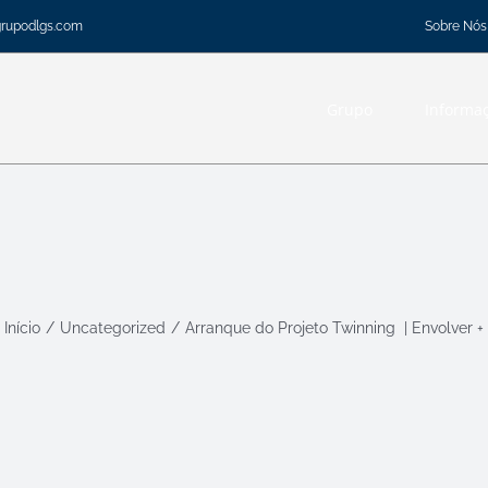
Sobre Nós
grupodlgs.com
Grupo
Informa
Início
Uncategorized
Arranque do Projeto Twinning | Envolver +