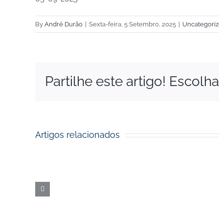
By
André Durão
|
Sexta-feira, 5 Setembro, 2025
|
Uncategori
Partilhe este artigo! Escolh
Financial
Support
to
Artigos relacionados
Startups
Open
Call
|
Cut-