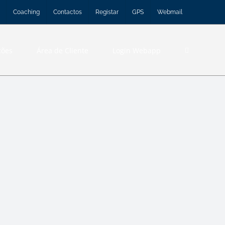
Coaching
Contactos
Registar
GPS
Webmail
ções
Área de Cliente
Login Webapp