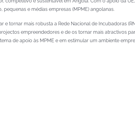
, competitivo e sustentável em Angola. Com o apoio da UE, e
ro, pequenas e médias empresas (MPME) angolanas.
ar e tornar mais robusta a Rede Nacional de Incubadoras (R
rojectos empreendedores e de os tornar mais atractivos para 
ema de apoio às MPME e em estimular um ambiente empresar