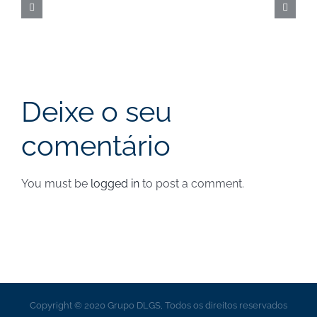
|
Cut-
off
a
Deixe o seu
31
comentário
de
agosto
You must be
logged in
to post a comment.
Copyright © 2020 Grupo DLGS, Todos os direitos reservados