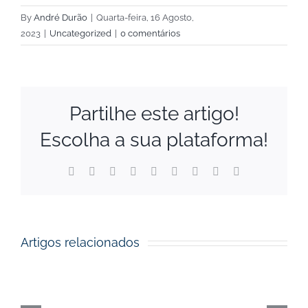
By
André Durão
|
Quarta-feira, 16 Agosto,
2023
|
Uncategorized
|
0 comentários
Partilhe este artigo!
Escolha a sua plataforma!
Financial
Facebook
X
Reddit
LinkedIn
WhatsApp
Tumblr
Pinterest
Vk
Email
(necessário
mas
Support
não
publicado)
to
Artigos relacionados
Startups
Open
Call