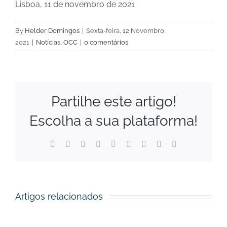
Lisboa, 11 de novembro de 2021
By
Helder Domingos
|
Sexta-feira, 12 Novembro,
2021
|
Notícias
,
OCC
|
0 comentários
Partilhe este artigo!
Escolha a sua plataforma!
Facebook
X
Reddit
LinkedIn
WhatsApp
Tumblr
Pinterest
Vk
Email
(necessário
mas
não
publicado)
Artigos relacionados