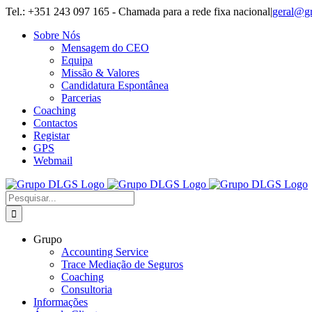
Skip
Tel.: +351 243 097 165 - Chamada para a rede fixa nacional
|
geral@g
to
Sobre Nós
content
Mensagem do CEO
Equipa
Missão & Valores
Candidatura Espontânea
Parcerias
Coaching
Contactos
Registar
GPS
Webmail
Pesquisar
Grupo
Accounting Service
Trace Mediação de Seguros
Coaching
Consultoria
Informações