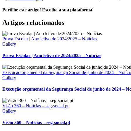
Partilhe este artigo! Escolha a sua plataforma!
Facebook
X
Reddit
LinkedIn
WhatsApp
Tumblr
Pinterest
Vk
Email
Artigos relacionados
(necessário
mas
não
Prova Escolar | Ano letivo de 2024/2025 – Notícias
publicado)
Gallery
Prova Escolar | Ano letivo de 2024/2025 – Notícias
Execução orçamental da Segurança Social de junho de 2024 – Notíci
Gallery
Execução orçamental da Segurança Social de junho de 2024 – No
Visão 360 – Notícias – seg-social.pt
Gallery
Visão 360 – Notícias – seg-social.pt