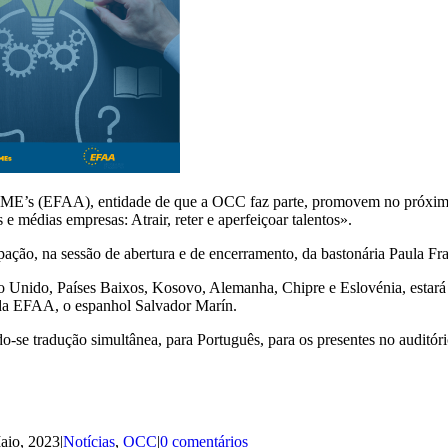
SME’s (EFAA), entidade de que a OCC faz parte, promovem no próxim
 médias empresas: Atrair, reter e aperfeiçoar talentos».
ipação, na sessão de abertura e de encerramento, da bastonária Paula Fr
ino Unido, Países Baixos, Kosovo, Alemanha, Chipre e Eslovénia, estar
da EFAA, o espanhol Salvador Marín.
do-se tradução simultânea, para Português, para os presentes no auditó
Maio, 2023
|
Notícias
,
OCC
|
0 comentários