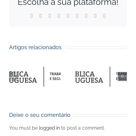
Escolha a sua plataforma!
Facebook
X
Reddit
LinkedIn
WhatsApp
Tumblr
Pinterest
Vk
Email
(necessário
mas
não
publicado)
Execução
Artigos relacionados
orçamental
da
Visão 360
o
Segurança
– Notícias
Social de
– seg-
25
junho de
social.pt
s
2024 –
Deixe o seu comentário
Notícias
You must be
logged in
to post a comment.