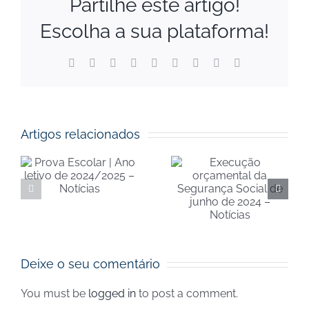
Partilhe este artigo!
Escolha a sua plataforma!
Facebook
X
Reddit
LinkedIn
WhatsApp
Tumblr
Pinterest
Vk
Email
(necessário
mas
não
Execução
publicado)
orçamental
Artigos relacionados
Visão 360
da
– Notícias
o
Segurança
– seg-
Social de
social.pt
25
junho de
s
Deixe o seu comentário
2024 –
Notícias
You must be
logged in
to post a comment.