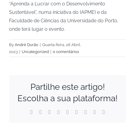
“Aprenda a Lucrar com o Desenvolvimento
Sustentável”, numa iniciativa do IAPMEI e da
Faculdade de Ciências da Universidade do Porto,
onde terá lugar o evento.
By
André Durão
|
Quarta-feira, 26 Abril,
2023
|
Uncategorized
|
0 comentários
Partilhe este artigo!
Escolha a sua plataforma!
Facebook
X
Reddit
LinkedIn
WhatsApp
Tumblr
Pinterest
Vk
Email
(necessário
mas
não
publicado)