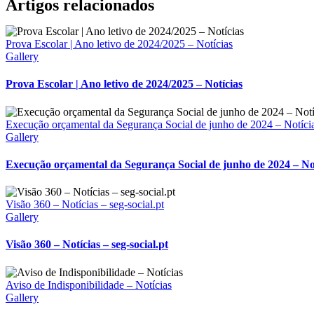
Facebook
X
Reddit
LinkedIn
WhatsApp
Tumblr
Pinterest
Vk
Email
Artigos relacionados
(necessário
mas
não
Prova Escolar | Ano letivo de 2024/2025 – Notícias
publicado)
Gallery
Prova Escolar | Ano letivo de 2024/2025 – Notícias
Execução orçamental da Segurança Social de junho de 2024 – Notíci
Gallery
Execução orçamental da Segurança Social de junho de 2024 – No
Visão 360 – Notícias – seg-social.pt
Gallery
Visão 360 – Notícias – seg-social.pt
Aviso de Indisponibilidade – Notícias
Gallery