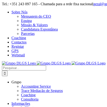
Skip
Tel.: +351 243 097 165 - Chamada para a rede fixa nacional
|
geral@g
to
Sobre Nós
content
Mensagem do CEO
Equipa
Missão & Valores
Candidatura Espontânea
Parcerias
Coaching
Contactos
Registar
GPS
Webmail
Pesquisar
Grupo
Accounting Service
Trace Mediação de Seguros
Coaching
Consultoria
Informações