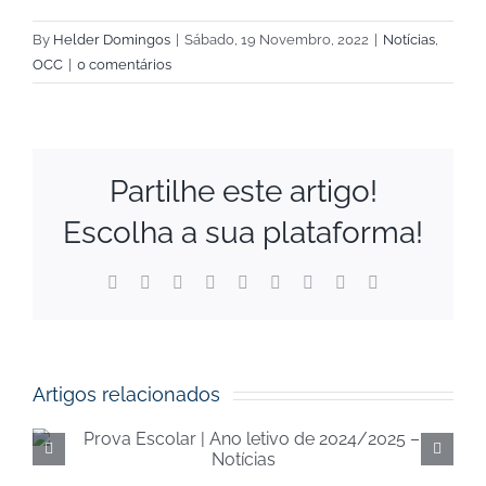
By
Helder Domingos
|
Sábado, 19 Novembro, 2022
|
Notícias
,
OCC
|
0 comentários
Partilhe este artigo!
Escolha a sua plataforma!
Facebook
X
Reddit
LinkedIn
WhatsApp
Tumblr
Pinterest
Vk
Email
(necessário
mas
não
publicado)
Artigos relacionados
Execução orçamental da
Segurança Social de