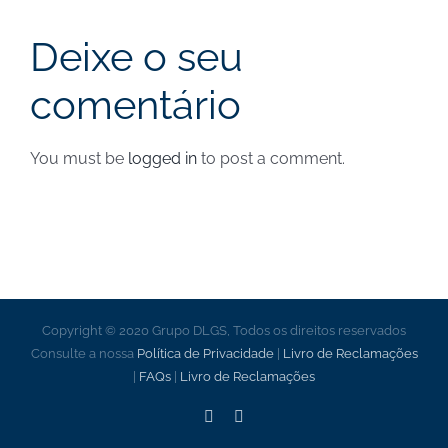
junho de 2024 – Notícias
Deixe o seu
comentário
You must be
logged in
to post a comment.
Copyright © 2020 Grupo DLGS, Todos os direitos reservados
Consulte a nossa
Política de Privacidade
|
Livro de Reclamações
|
FAQs
|
Livro de Reclamações
Facebook
LinkedIn