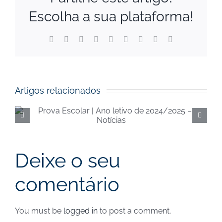
Escolha a sua plataforma!
Facebook
X
Reddit
LinkedIn
WhatsApp
Tumblr
Pinterest
Vk
Email
(necessário
mas
não
publicado)
Artigos relacionados
Execução orçamental da
Segurança Social de
junho de 2024 – Notícias
Deixe o seu
comentário
You must be
logged in
to post a comment.