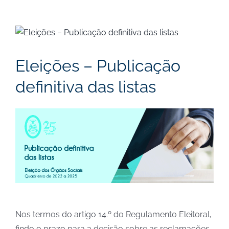
View
Larger
Image
Eleições – Publicação
definitiva das listas
Nos termos do artigo 14.º do Regulamento Eleitoral,
findo o prazo para a decisão sobre as reclamações,