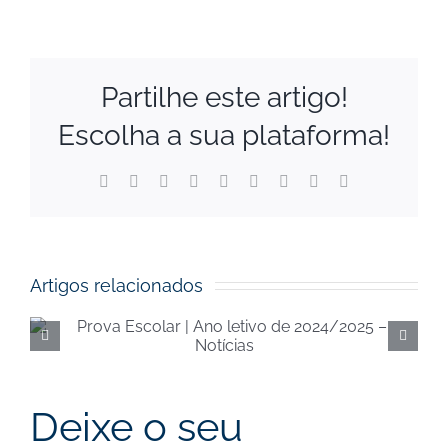
Partilhe este artigo!
Escolha a sua plataforma!
Facebook
X
Reddit
LinkedIn
WhatsApp
Tumblr
Pinterest
Vk
Email
(necessário
mas
não
publicado)
Artigos relacionados
Execução orçamental da
Segurança Social de
junho de 2024 – Notícias
Deixe o seu