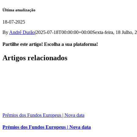
Última atualização
18-07-2025
By
André Durão
|
2025-07-18T00:00:00+00:00
Sexta-feira, 18 Julho, 
Partilhe este artigo! Escolha a sua plataforma!
Facebook
X
Reddit
LinkedIn
WhatsApp
Tumblr
Pinterest
Vk
Email
Artigos relacionados
(necessário
mas
não
publicado)
Prémios dos Fundos Europeus | Nova data
Prémios dos Fundos Europeus | Nova data