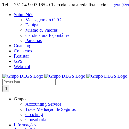
Skip
Tel.: +351 243 097 165 - Chamada para a rede fixa nacional
|
geral@g
to
Sobre Nós
content
Mensagem do CEO
Equipa
Missão & Valores
Candidatura Espontânea
Parcerias
Coaching
Contactos
Registar
GPS
Webmail
Pesquisar
Grupo
Accounting Service
Trace Mediação de Seguros
Coaching
Consultoria
Informações