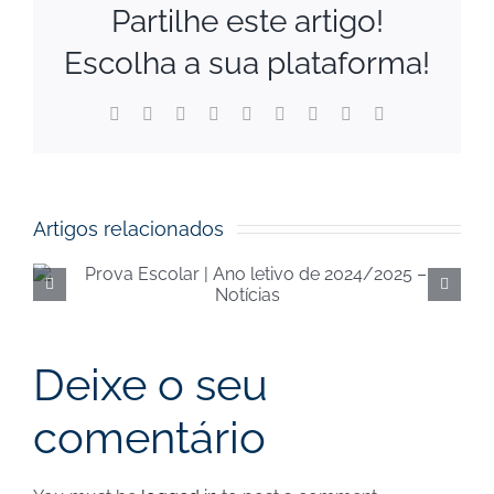
Partilhe este artigo!
Escolha a sua plataforma!
Facebook
X
Reddit
LinkedIn
WhatsApp
Tumblr
Pinterest
Vk
Email
(necessário
mas
não
publicado)
Artigos relacionados
Execução orçamental da
Segurança Social de
junho de 2024 – Notícias
Deixe o seu
comentário