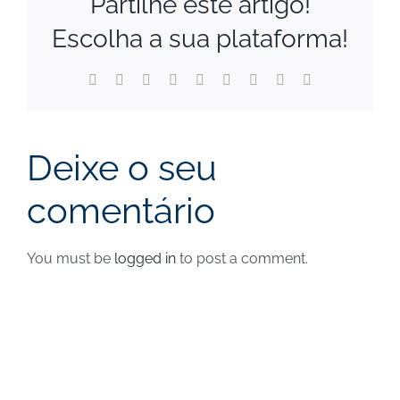
Partilhe este artigo!
Escolha a sua plataforma!
Facebook
X
Reddit
LinkedIn
WhatsApp
Tumblr
Pinterest
Vk
Email
(necessário
mas
não
publicado)
Deixe o seu
comentário
You must be
logged in
to post a comment.