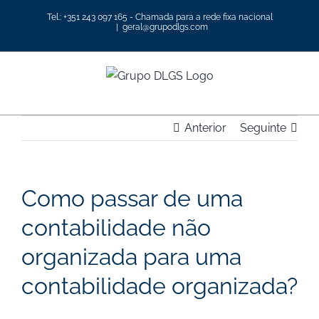
Skip
Tel.: +351 243 097 165 - Chamada para a rede fixa nacional
to
|
geral@grupodlgs.com
content
Anterior
Seguinte
Como passar de uma
contabilidade não
organizada para uma
contabilidade organizada?