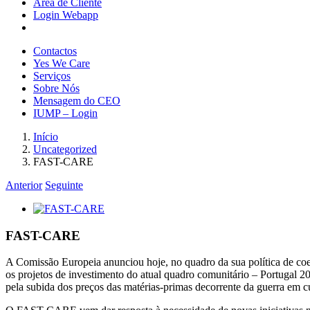
Área de Cliente
Login Webapp
Contactos
Yes We Care
Serviços
Sobre Nós
Mensagem do CEO
IUMP – Login
Início
Uncategorized
FAST-CARE
Anterior
Seguinte
View
Larger
Image
FAST-CARE
A Comissão Europeia anunciou hoje, no quadro da sua política de coe
os projetos de investimento do atual quadro comunitário – Portugal 
pela subida dos preços das matérias-primas decorrente da guerra em c