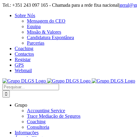
Skip
Tel.: +351 243 097 165 - Chamada para a rede fixa nacional
|
geral@g
to
Sobre Nós
content
Mensagem do CEO
Equipa
Missão & Valores
Candidatura Espontânea
Parcerias
Coaching
Contactos
Registar
GPS
Webmail
Pesquisar
Grupo
Accounting Service
Trace Mediação de Seguros
Coaching
Consultoria
Informações