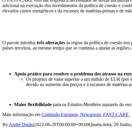
O FAST-CARE vem dar resposta à necessidade de novas iniciativas no 
adicional na execução dos investimentos da política de coesão e co
elevados custos energéticos e da escassez de matérias-primas e de mã
O pacote introduz
três alterações
às regras da política de coesão no
países terceiros, ao mesmo tempo que se continua a ajudar as regiõ
Apoio prático para resolver o problema dos atrasos na exe
Os projetos de valor superior a um milhão de EUR (por 
devido ao aumento dos preços e à escassez de matérias-
Maior flexibilidade
para os Estados-Membros aquando do ence
Mais informação em
Comissão Europeia, Newsroom, FAST-CARE
By
André Durão
|
2022-06-29T00:00:00+00:00
Quarta-feira, 29 Junho