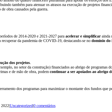
âmbito do quadro financeiro plurianual para apoiar os esforços dos E
ntribuindo também para atenuar os atrasos na execução de projetos fin
o de obra causados pela guerra.
s períodos de 2014-2020 e 2021-2027 para
acelerar e simplificar
ainda 
es a recuperar da pandemia de COVID-19, destacando-se no
domínio do 
cução dos projetos
.
exemplo, no setor da construção) financiados ao abrigo de programas 
primas e de mão de obra, podem
continuar a ser apoiados ao abrigo 
rramento dos programas para maximizar o montante dos fundos que po
, 2022
|
Uncategorized
|
0 comentários