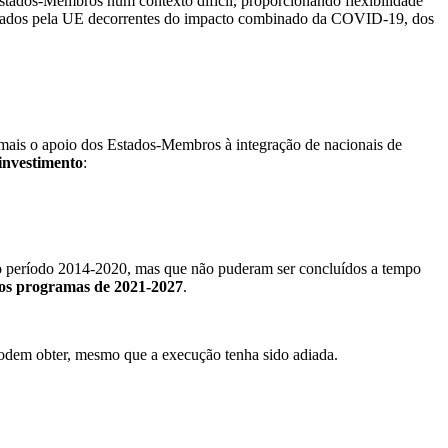
stados-Membros num contexto difícil, proporcionando flexibilidade
anciados pela UE decorrentes do impacto combinado da COVID-19, dos
mais o apoio dos Estados-Membros à integração de nacionais de
investimento
:
do período 2014-2020, mas que não puderam ser concluídos a tempo
dos programas de 2021-2027
.
dem obter, mesmo que a execução tenha sido adiada.