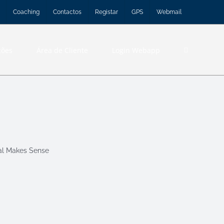
Coaching
Contactos
Registar
GPS
Webmail
ções
Área de Cliente
Login Webapp
al Makes Sense