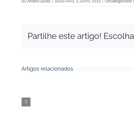
By
André Durão
|
Sexta-feira, 3 Junho, 2022
|
Uncategorized
|
Partilhe este artigo! Escolh
Artigos relacionados
Prémios
dos
Fundos
Europeus
|
Nova