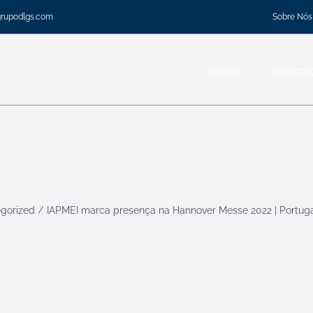
Sobre Nós
grupodlgs.com
Grupo
Informa
gorized
IAPMEI marca presença na Hannover Messe 2022 | Portug