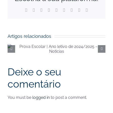
Facebook
X
Reddit
LinkedIn
WhatsApp
Tumblr
Pinterest
Vk
Email
(necessário
mas
não
publicado)
Artigos relacionados
Execução orçamental da
Segurança Social de
junho de 2024 – Notícias
Deixe o seu
comentário
You must be
logged in
to post a comment.