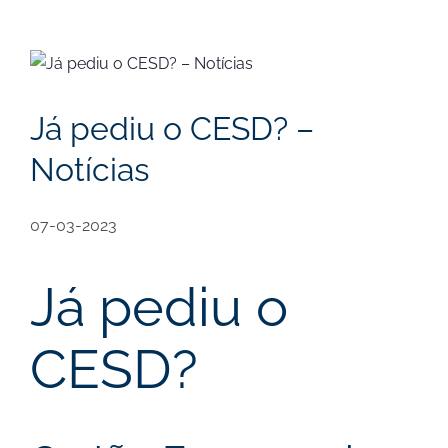
View
Larger
Image
Já pediu o CESD? –
Notícias
07-03-2023
Já pediu o
CESD?