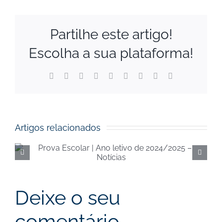
Partilhe este artigo!
Escolha a sua plataforma!
Facebook
X
Reddit
LinkedIn
WhatsApp
Tumblr
Pinterest
Vk
Email
(necessário
mas
não
publicado)
Artigos relacionados
Execução orçamental da
Segurança Social de
junho de 2024 – Notícias
Deixe o seu
comentário