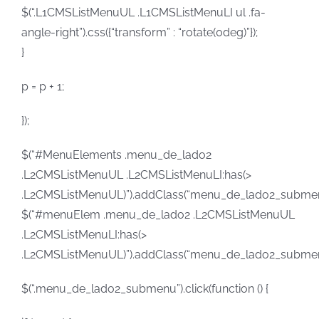
$(“.L1CMSListMenuUL .L1CMSListMenuLI ul .fa-
angle-right”).css({“transform” : “rotate(0deg)”});
}
p = p + 1;
});
$(“#MenuElements .menu_de_lado2
.L2CMSListMenuUL .L2CMSListMenuLI:has(>
.L2CMSListMenuUL)”).addClass(“menu_de_lado2_submen
$(“#menuElem .menu_de_lado2 .L2CMSListMenuUL
.L2CMSListMenuLI:has(>
.L2CMSListMenuUL)”).addClass(“menu_de_lado2_submen
$(“.menu_de_lado2_submenu”).click(function () {