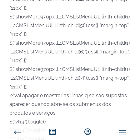
“11px” });
$(“.showMore970px .L1CMSListMenuUL li:nth-child(1)
.L2CMSListMenuUL li:nth-child(5)”).css({ “margin-top”:
“11px” });
$(“.showMore970px .L1CMSListMenuUL li:nth-child(1)
.L2CMSListMenuUL li:nth-child(6)”).css({ “margin-top”:
“11px” });
$(“.showMore970px .L1CMSListMenuUL li:nth-child(1)
.L2CMSListMenuUL li:nth-child(7)”).css({ “margin-top”:
“11px” });
//vai apagar e mostrar as linhas q so sao supostas
aparecer quando abre se os submenus dos
produtos e serviços
$(“.vl13”).toggle();
$(“.vl14”).toggle();
$(“.vl15”).toggle();