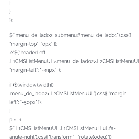
}
}
});
$(“.menu_de_lado2_submenu#menu_de_lado1”).css({
“margin-top”: “0px” });
//$(“.headerLeft
.L1CMSListMenuUL>.menu_de_lado2>.L2CMSListMenuUL”)
“margin-left”: “-39px” });
if ($(window).width()
.menu_de_lado2>.L2CMSListMenuUL”).css({ “margin-
left”: “-50px” });
}
p = -1;
$(“.L1CMSListMenuUL .L1CMSListMenuLI ul .fa-
angle-right”).css({“transform” : “rotate(0deg)”});