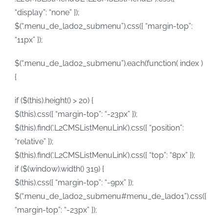
“display”: “none” });
$(“.menu_de_lado2_submenu”).css({ “margin-top”:
“11px” });
$(“.menu_de_lado2_submenu”).each(function( index )
{
if ($(this).height() > 20) {
$(this).css({ “margin-top”: “-23px” });
$(this).find(‘.L2CMSListMenuLink’).css({ “position”:
“relative” });
$(this).find(‘.L2CMSListMenuLink’).css({ “top”: “8px” });
if ($(window).width() 319) {
$(this).css({ “margin-top”: “-9px” });
$(“.menu_de_lado2_submenu#menu_de_lado1”).css({
“margin-top”: “-23px” });