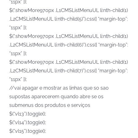
“11px” });
$(“.showMore970px .L1CMSListMenuUL li:nth-child(1)
.L2CMSListMenuUL li:nth-child(5)”).css({ “margin-top”:
“11px” });
$(“.showMore970px .L1CMSListMenuUL li:nth-child(1)
.L2CMSListMenuUL li:nth-child(6)”).css({ “margin-top”:
“11px” });
$(“.showMore970px .L1CMSListMenuUL li:nth-child(1)
.L2CMSListMenuUL li:nth-child(7)”).css({ “margin-top”:
“11px” });
//vai apagar e mostrar as linhas que so sao
supostas aparecerem quando abre se os
submenus dos produtos e serviços
$(“.vl13”).toggle();
$(“.vl14”).toggle();
$(“.vl15”).toggle();