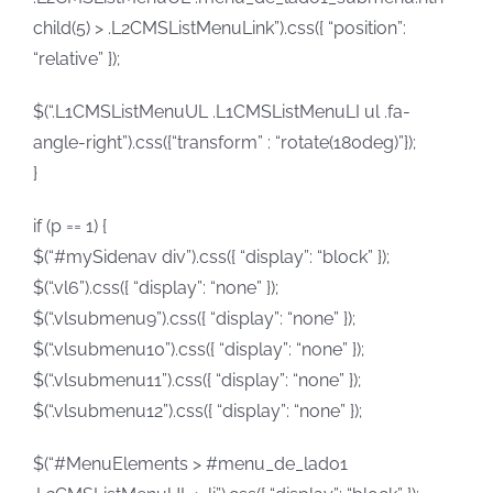
child(5) > .L2CMSListMenuLink”).css({ “position”:
“relative” });
$(“.L1CMSListMenuUL .L1CMSListMenuLI ul .fa-
angle-right”).css({“transform” : “rotate(180deg)”});
}
if (p == 1) {
$(“#mySidenav div”).css({ “display”: “block” });
$(“.vl6”).css({ “display”: “none” });
$(“.vlsubmenu9”).css({ “display”: “none” });
$(“.vlsubmenu10”).css({ “display”: “none” });
$(“.vlsubmenu11”).css({ “display”: “none” });
$(“.vlsubmenu12”).css({ “display”: “none” });
$(“#MenuElements > #menu_de_lado1