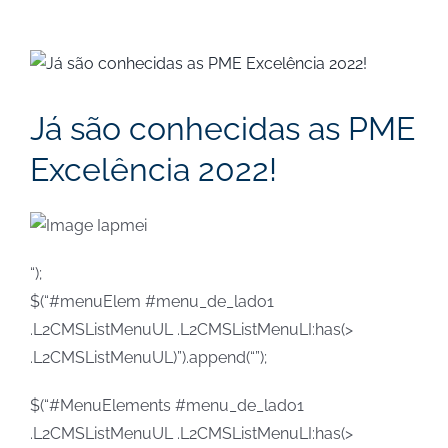
View
Larger
Image
Já são conhecidas as PME
Excelência 2022!
“);
$(“#menuElem #menu_de_lado1
.L2CMSListMenuUL .L2CMSListMenuLI:has(>
.L2CMSListMenuUL)”).append(“”);
$(“#MenuElements #menu_de_lado1
.L2CMSListMenuUL .L2CMSListMenuLI:has(>