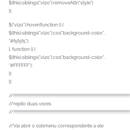
$(this).siblings(“.vl20”).removeAttr(“style”)
});
$(“.vl20”).hover(function () {
$(this).siblings(“.vl20”).css(“background-color”,
“#f5f5f5”);
}, function () {
$(this).siblings(“.vl20”).css(“background-color”,
“#FFFFFF”);
});
});
//!!!!!!!!!!!!!!!!!!!!!!!!!!!!!!!!!!!!!!!!!!!!!!!!!!!!!!!!!!!!!!!!!!!!!!!!!!!!!!!!!!!!!!!!!!!!!!!!!!!!
//repito duas vezes
//!!!!!!!!!!!!!!!!!!!!!!!!!!!!!!!!!!!!!!!!!!!!!!!!!!!!!!!!!!!!!!!!!!!!!!!!!!!!!!!!!!!!!!!!!!!!!!!!!!!!
//Vai abrir o sobmenu correspondente a ele