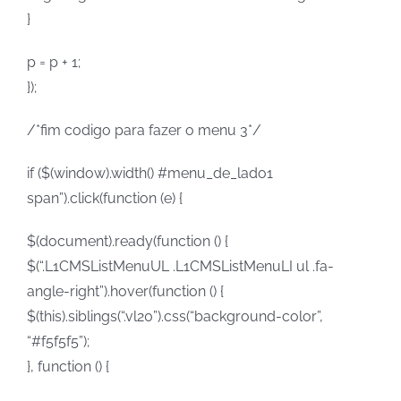
}
p = p + 1;
});
/*fim codigo para fazer o menu 3*/
if ($(window).width() #menu_de_lado1
span”).click(function (e) {
$(document).ready(function () {
$(“.L1CMSListMenuUL .L1CMSListMenuLI ul .fa-
angle-right”).hover(function () {
$(this).siblings(“.vl20”).css(“background-color”,
“#f5f5f5”);
}, function () {