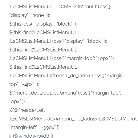
.L2CMSListMenuUL .L2CMSListMenuLI”).css({
“display”: “none” });
$(this).css({ “display”: “block” });
$(this).find(‘.L2CMSListMenuUL
.L2CMSListMenuLI’).css({ “display”: “block” });
$(this).find(‘.L2CMSListMenuUL
.L2CMSListMenuLI’).css({ “margin-top”: “10px” });
$(this).find(‘.L2CMSListMenuUL
.L2CMSListMenuLI#menu_de_lado1’).css({ “margin-
top”: “-4px” });
$(“.menu_de_lado1_submenu”).css({ “margin-top”:
“0px” });
//$(“.headerLeft
.L1CMSListMenuUL>#menu_de_lado1>.L2CMSListMenuUL”
“margin-left”: “-39px” });
if ($(window).width()