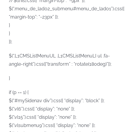
//$(this).css({ “margin-top”: “-9px” });
$(“.menu_de_lado2_submenu#menu_de_lado1”).css({
“margin-top”: “-23px” });
}
}
});
$(“.L1CMSListMenuUL .L1CMSListMenuLI ul .fa-
angle-right”).css({“transform” : “rotate(180deg)”});
}
if (p == 1) {
$(“#mySidenav div”).css({ “display”: “block” });
$(“.vl6”).css({ “display”: “none” });
$(“.vl15”).css({ “display”: “none” });
$(“.vlsubmenu9”).css({ “display”: “none” });