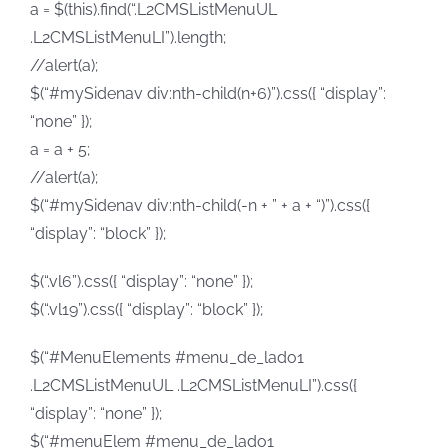
a = $(this).find(“.L2CMSListMenuUL
.L2CMSListMenuLI”).length;
//alert(a);
$(“#mySidenav div:nth-child(n+6)”).css({ “display”:
“none” });
a = a + 5;
//alert(a);
$(“#mySidenav div:nth-child(-n + ” + a + “)”).css({
“display”: “block” });
$(“.vl6”).css({ “display”: “none” });
$(“.vl19”).css({ “display”: “block” });
$(“#MenuElements #menu_de_lado1
.L2CMSListMenuUL .L2CMSListMenuLI”).css({
“display”: “none” });
$(“#menuElem #menu_de_lado1