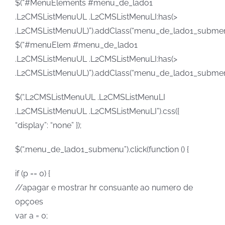
$(“#MenuElements #menu_de_lado1
.L2CMSListMenuUL .L2CMSListMenuLI:has(>
.L2CMSListMenuUL)”).addClass(“menu_de_lado1_submen
$(“#menuElem #menu_de_lado1
.L2CMSListMenuUL .L2CMSListMenuLI:has(>
.L2CMSListMenuUL)”).addClass(“menu_de_lado1_submen
$(“.L2CMSListMenuUL .L2CMSListMenuLI
.L2CMSListMenuUL .L2CMSListMenuLI”).css({
“display”: “none” });
$(“.menu_de_lado1_submenu”).click(function () {
if (p == 0) {
//apagar e mostrar hr consuante ao numero de
opçoes
var a = 0;