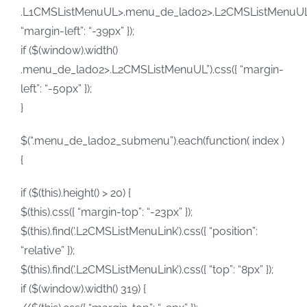
.L1CMSListMenuUL>.menu_de_lado2>.L2CMSListMenuUL”)
“margin-left”: “-39px” });
if ($(window).width()
.menu_de_lado2>.L2CMSListMenuUL”).css({ “margin-
left”: “-50px” });
}
$(“.menu_de_lado2_submenu”).each(function( index )
{
if ($(this).height() > 20) {
$(this).css({ “margin-top”: “-23px” });
$(this).find(‘.L2CMSListMenuLink’).css({ “position”:
“relative” });
$(this).find(‘.L2CMSListMenuLink’).css({ “top”: “8px” });
if ($(window).width() 319) {