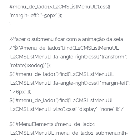
#menu_de_lado1>.L2CMSListMenuUL”).css({
“margin-left”: “-50px” });
}
//fazer o submenu ficar com a animação da seta
/*$(“#menu_de_lado1”).find(‘.L2CMSListMenuUL
.L2CMSListMenuLI .fa-angle-right’).css({ “transform”:
“rotate(180deg)” });
$(“#menu_de_lado1”).find(‘.L2CMSListMenuUL
.L2CMSListMenuLI .fa-angle-right’).css({ “margin-left”:
“-46px” });
$(“#menu_de_lado1”).find(‘.L2CMSListMenuUL
.L2CMSListMenuLI .vl20’).css({ “display”: “none” });*/
$(“#MenuElements #menu_de_lado1
.L2CMSListMenuUL .menu_de_lado1_submenu:nth-