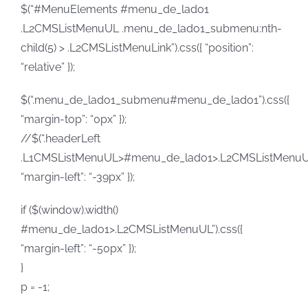
$(“#MenuElements #menu_de_lado1
.L2CMSListMenuUL .menu_de_lado1_submenu:nth-
child(5) > .L2CMSListMenuLink”).css({ “position”:
“relative” });
$(“.menu_de_lado1_submenu#menu_de_lado1”).css({
“margin-top”: “0px” });
//$(“.headerLeft
.L1CMSListMenuUL>#menu_de_lado1>.L2CMSListMenuUL”
“margin-left”: “-39px” });
if ($(window).width()
#menu_de_lado1>.L2CMSListMenuUL”).css({
“margin-left”: “-50px” });
}
p = -1;