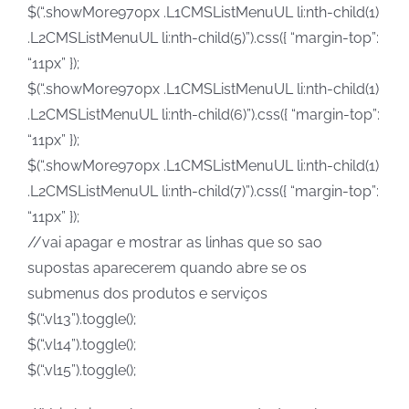
$(“.showMore970px .L1CMSListMenuUL li:nth-child(1)
.L2CMSListMenuUL li:nth-child(5)”).css({ “margin-top”:
“11px” });
$(“.showMore970px .L1CMSListMenuUL li:nth-child(1)
.L2CMSListMenuUL li:nth-child(6)”).css({ “margin-top”:
“11px” });
$(“.showMore970px .L1CMSListMenuUL li:nth-child(1)
.L2CMSListMenuUL li:nth-child(7)”).css({ “margin-top”:
“11px” });
//vai apagar e mostrar as linhas que so sao
supostas aparecerem quando abre se os
submenus dos produtos e serviços
$(“.vl13”).toggle();
$(“.vl14”).toggle();
$(“.vl15”).toggle();