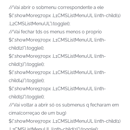
//Vai abrir o sobmenu correspondente a ele
$(“.showMore970px .L1CMSListMenuUL li:nth-child(1)
.L2CMSListMenuUL”).toggle();
//Vai fechar tds os menus menos o proprio
$(“.showMore970px .L1CMSListMenuUL li:nth-
child(2)”).toggle();
$(“.showMore970px .L1CMSListMenuUL li:nth-
child(3)”).toggle();
$(“.showMore970px .L1CMSListMenuUL li:nth-
child(4)”).toggle();
$(“.showMore970px .L1CMSListMenuUL li:nth-
child(5)”).toggle();
//Vai voltar a abrir só os submenus q fecharam em
cima(correçao de um bug)
$(“.showMore970px .L1CMSListMenuUL li:nth-child(1)
.L2CMSListMenuUL li:nth-child(2)”).toggle();