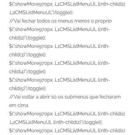
$(“.showMore970px .L1CMSListMenuUL li:nth-child(1)
.L2CMSListMenuUL”).toggle();
//Vai fechar todos os menus menos o proprio
$(“.showMore970px .L1CMSListMenuUL li:nth-
child(2)”).toggle();
$(“.showMore970px .L1CMSListMenuUL li:nth-
child(3)”).toggle();
$(“.showMore970px .L1CMSListMenuUL li:nth-
child(4)”).toggle();
$(“.showMore970px .L1CMSListMenuUL li:nth-
child(5)”).toggle();
//Vai voltar a abrir só os submenus que fecharam
em cima
$(“.showMore970px .L1CMSListMenuUL li:nth-child(1)
.L2CMSListMenuUL li:nth-child(2)”).toggle();
$(“.showMore970px .L1CMSListMenuUL li:nth-child(1)