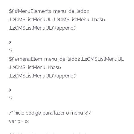
$(“#MenuElements .menu_de_lado2
.L2CMSListMenuUL .L2CMSListMenuLI:has(>
.L2CMSListMenuUL)”).append(“
“);
$(“#menuElem .menu_de_lado2 .L2CMSListMenuUL
.L2CMSListMenuLI:has(>
.L2CMSListMenuUL)”).append(“
“);
/*inicio codigo para fazer o menu 3*/
var p = 0;