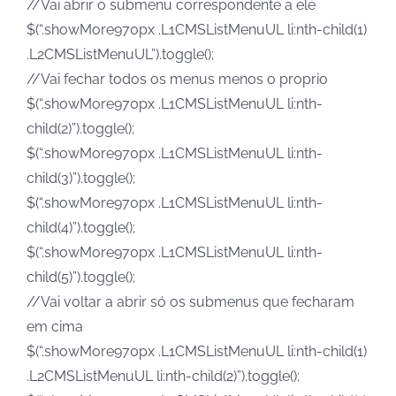
//Vai abrir o submenu correspondente a ele
$(“.showMore970px .L1CMSListMenuUL li:nth-child(1)
.L2CMSListMenuUL”).toggle();
//Vai fechar todos os menus menos o proprio
$(“.showMore970px .L1CMSListMenuUL li:nth-
child(2)”).toggle();
$(“.showMore970px .L1CMSListMenuUL li:nth-
child(3)”).toggle();
$(“.showMore970px .L1CMSListMenuUL li:nth-
child(4)”).toggle();
$(“.showMore970px .L1CMSListMenuUL li:nth-
child(5)”).toggle();
//Vai voltar a abrir só os submenus que fecharam
em cima
$(“.showMore970px .L1CMSListMenuUL li:nth-child(1)
.L2CMSListMenuUL li:nth-child(2)”).toggle();