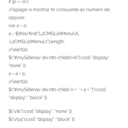
if (p == 0) {
//apagar e mostrar hr consuante ao numero de
opçoes
var a = 0;
a = $(this).find(“.L2CMSListMenuUL
.L2CMSListMenuLI”).length;
//alert(a);
$(“#mySidenav div:nth-child(n+6)”).css({ “display”:
“none” });
a = a + 5;
//alert(a);
$(“#mySidenav div:nth-child(-n + ” + a + “)”).css({
“display”: “block” });
$(“.vl6”).css({ “display”: “none” });
$(“.vl19”).css({ “display”: “block” });