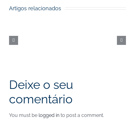
to
Artigos relacionados
Startups
Open
Call
|
Cut-
off
a
Deixe o seu
31
comentário
de
agosto
You must be
logged in
to post a comment.