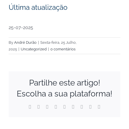
Última atualização
25-07-2025
By
André Durão
|
Sexta-feira, 25 Julho,
2025
|
Uncategorized
|
0 comentários
Partilhe este artigo!
Escolha a sua plataforma!
Financial
Facebook
X
Reddit
LinkedIn
WhatsApp
Tumblr
Pinterest
Vk
Email
(necessário
mas
Support
não
publicado)