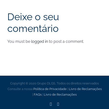
junho de 2024 – Notícias
Deixe o seu
comentário
You must be
logged in
to post a comment.
Copyright © 2020 Grupo DLGS, Todos os direitos reservados
Consulte a nossa
Política de Privacidade
|
Livro de Reclamações
|
FAQs
|
Livro de Reclamações
Facebook
LinkedIn