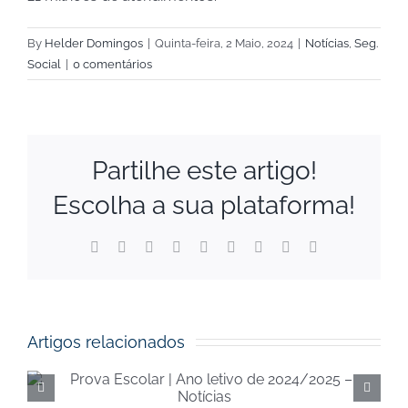
By
Helder Domingos
|
Quinta-feira, 2 Maio, 2024
|
Notícias
,
Seg.
Social
|
0 comentários
Partilhe este artigo!
Escolha a sua plataforma!
Facebook
X
Reddit
LinkedIn
WhatsApp
Tumblr
Pinterest
Vk
Email
(necessário
mas
não
publicado)
Artigos relacionados
Execução orçamental da
Segurança Social de