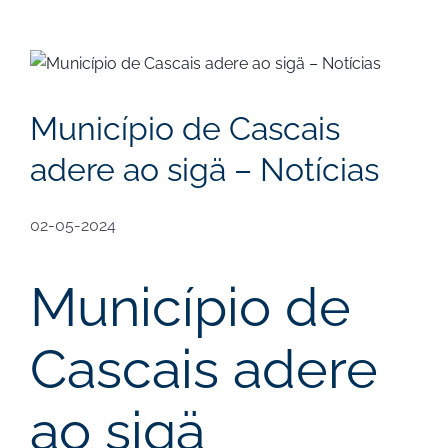
View
Larger
Image
Município de Cascais
adere ao sigä – Notícias
02-05-2024
Município de
Cascais adere
ao sigä