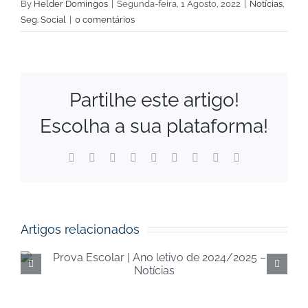
By
Helder Domingos
|
Segunda-feira, 1 Agosto, 2022
|
Notícias
,
Seg. Social
|
0 comentários
Partilhe este artigo!
Escolha a sua plataforma!
Facebook
X
Reddit
LinkedIn
WhatsApp
Tumblr
Pinterest
Vk
Email
(necessário
mas
não
publicado)
Artigos relacionados
Execução orçamental da
Segurança Social de
junho de 2024 – Notícias