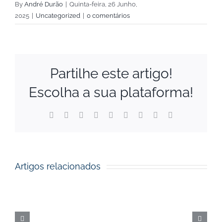
By
André Durão
|
Quinta-feira, 26 Junho,
2025
|
Uncategorized
|
0 comentários
Partilhe este artigo!
Escolha a sua plataforma!
Facebook
X
Reddit
LinkedIn
WhatsApp
Tumblr
Pinterest
Vk
Email
(necessário
mas
não
publicado)
Artigos relacionados
Prémios
dos
Fundos