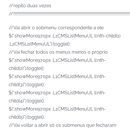
//repito duas vezes
//!!!!!!!!!!!!!!!!!!!!!!!!!!!!!!!!!!!!!!!!!!!!!!!!!!!!!!!!!!!!!!!!!!!!!!!!!!!!!!!!!!!!!!!!!!!!!!!!!!!!
//Vai abrir o sobmenu correspondente a ele
$(“.showMore970px .L1CMSListMenuUL li:nth-child(1)
.L2CMSListMenuUL”).toggle();
//Vai fechar todos os menus menos o proprio
$(“.showMore970px .L1CMSListMenuUL li:nth-
child(2)”).toggle();
$(“.showMore970px .L1CMSListMenuUL li:nth-
child(3)”).toggle();
$(“.showMore970px .L1CMSListMenuUL li:nth-
child(4)”).toggle();
$(“.showMore970px .L1CMSListMenuUL li:nth-
child(5)”).toggle();
//Vai voltar a abrir só os submenus que fecharam