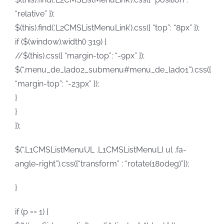
“relative” });
$(this).find(‘.L2CMSListMenuLink’).css({ “top”: “8px” });
if ($(window).width() 319) {
//$(this).css({ “margin-top”: “-9px” });
$(“.menu_de_lado2_submenu#menu_de_lado1”).css({
“margin-top”: “-23px” });
}
}
});
$(“.L1CMSListMenuUL .L1CMSListMenuLI ul .fa-
angle-right”).css({“transform” : “rotate(180deg)”});
}
if (p == 1) {