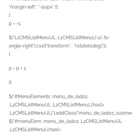
“margin-left”: “-50px” });
}
p = -1;
$(“.L1CMSListMenuUL .L1CMSListMenuLI ul .fa-
angle-right”).css({“transform” : “rotate(0deg)”});
}
p = p + 1;
});
$(“#MenuElements .menu_de_lado2
.L2CMSListMenuUL .L2CMSListMenuLI:has(>
.L2CMSListMenuUL)”).addClass(“menu_de_lado2_submen
$(“#menuElem .menu_de_lado2 .L2CMSListMenuUL
.L2CMSListMenuLI:has(>