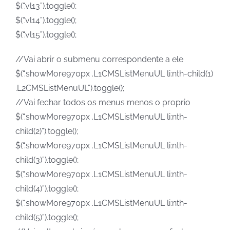
$(“.vl13”).toggle();
$(“.vl14”).toggle();
$(“.vl15”).toggle();
//Vai abrir o submenu correspondente a ele
$(“.showMore970px .L1CMSListMenuUL li:nth-child(1)
.L2CMSListMenuUL”).toggle();
//Vai fechar todos os menus menos o proprio
$(“.showMore970px .L1CMSListMenuUL li:nth-
child(2)”).toggle();
$(“.showMore970px .L1CMSListMenuUL li:nth-
child(3)”).toggle();
$(“.showMore970px .L1CMSListMenuUL li:nth-
child(4)”).toggle();
$(“.showMore970px .L1CMSListMenuUL li:nth-
child(5)”).toggle();