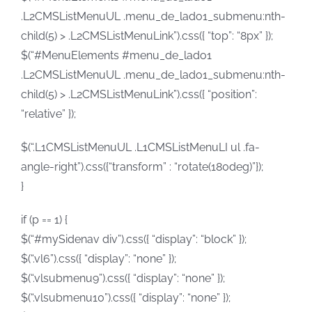
.L2CMSListMenuUL .menu_de_lado1_submenu:nth-
child(5) > .L2CMSListMenuLink”).css({ “top”: “8px” });
$(“#MenuElements #menu_de_lado1
.L2CMSListMenuUL .menu_de_lado1_submenu:nth-
child(5) > .L2CMSListMenuLink”).css({ “position”:
“relative” });
$(“.L1CMSListMenuUL .L1CMSListMenuLI ul .fa-
angle-right”).css({“transform” : “rotate(180deg)”});
}
if (p == 1) {
$(“#mySidenav div”).css({ “display”: “block” });
$(“.vl6”).css({ “display”: “none” });
$(“.vlsubmenu9”).css({ “display”: “none” });
$(“.vlsubmenu10”).css({ “display”: “none” });