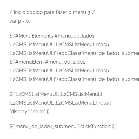
/*inicio codigo para fazer o menu 3*/
var p = 0;
$(“#MenuElements #menu_de_lado1
.L2CMSListMenuUL .L2CMSListMenuLI:has(>
.L2CMSListMenuUL)”).addClass(“menu_de_lado1_submen
$(“#menuElem #menu_de_lado1
.L2CMSListMenuUL .L2CMSListMenuLI:has(>
.L2CMSListMenuUL)”).addClass(“menu_de_lado1_submen
$(“.L2CMSListMenuUL .L2CMSListMenuLI
.L2CMSListMenuUL .L2CMSListMenuLI”).css({
“display”: “none” });
$(“.menu_de_lado1_submenu”).click(function () {