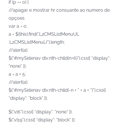
if (p == 0) {
//apagar e mostrar hr consuante ao numero de
opçoes
var a = 0;
a = $(this).find(“.L2CMSListMenuUL
.L2CMSListMenuLI”).length;
//alert(a);
$(“#mySidenav div:nth-child(n+6)”).css({ “display”:
“none” });
a = a + 5;
//alert(a);
$(“#mySidenav div:nth-child(-n + ” + a + “)”).css({
“display”: “block” });
$(“.vl6”).css({ “display”: “none” });
$(“.vl19”).css({ “display”: “block” });