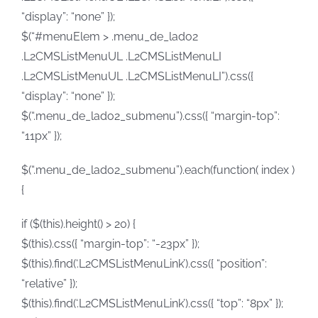
“display”: “none” });
$(“#menuElem > .menu_de_lado2
.L2CMSListMenuUL .L2CMSListMenuLI
.L2CMSListMenuUL .L2CMSListMenuLI”).css({
“display”: “none” });
$(“.menu_de_lado2_submenu”).css({ “margin-top”:
“11px” });
$(“.menu_de_lado2_submenu”).each(function( index )
{
if ($(this).height() > 20) {
$(this).css({ “margin-top”: “-23px” });
$(this).find(‘.L2CMSListMenuLink’).css({ “position”:
“relative” });
$(this).find(‘.L2CMSListMenuLink’).css({ “top”: “8px” });