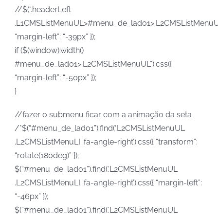
//$(“.headerLeft
.L1CMSListMenuUL>#menu_de_lado1>.L2CMSListMenuUL”
“margin-left”: “-39px” });
if ($(window).width()
#menu_de_lado1>.L2CMSListMenuUL”).css({
“margin-left”: “-50px” });
}
//fazer o submenu ficar com a animação da seta
/*$(“#menu_de_lado1”).find(‘.L2CMSListMenuUL
.L2CMSListMenuLI .fa-angle-right’).css({ “transform”:
“rotate(180deg)” });
$(“#menu_de_lado1”).find(‘.L2CMSListMenuUL
.L2CMSListMenuLI .fa-angle-right’).css({ “margin-left”:
“-46px” });
$(“#menu_de_lado1”).find(‘.L2CMSListMenuUL