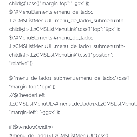
child(5)”).css({ “margin-top”: “-9px” });
$(“#MenuElements #menu_de_lado1
.L2CMSListMenuUL .menu_de_lado1_submenu:nth-
child(5) > .L2CMSListMenuLink”).css({ “top”: “8px” });
$(“#MenuElements #menu_de_lado1
.L2CMSListMenuUL .menu_de_lado1_submenu:nth-
child(5) > .L2CMSListMenuLink”).css({ “position”:
“relative” });
$(“.menu_de_lado1_submenu#menu_de_lado1”).css({
“margin-top”: “0px” });
//$(“.headerLeft
.L1CMSListMenuUL>#menu_de_lado1>.L2CMSListMenuUL”
“margin-left”: “-39px” });
if ($(window).width()
#menu_de_lado1>.L2CMSListMenuUL”).css({