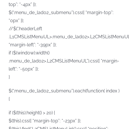
top”: “-4px” });
$(“.menu_de_lado2_submenu”).css({ “margin-top”:
“0px” });
//$(“.headerLeft
.L1CMSListMenuUL>.menu_de_lado2>.L2CMSListMenuUL”)
“margin-left”: “-39px” });
if ($(window).width()
.menu_de_lado2>.L2CMSListMenuUL”).css({ “margin-
left”: “-50px” });
}
$(“.menu_de_lado2_submenu”).each(function( index )
{
if ($(this).height() > 20) {
$(this).css({ “margin-top”: “-23px” });
$(this).find(‘.L2CMSListMenuLink’).css({ “position”: