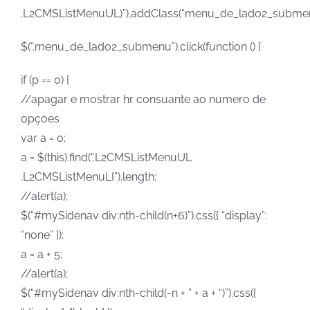
.L2CMSListMenuUL)”).addClass(“menu_de_lado2_submen
$(“.menu_de_lado2_submenu”).click(function () {
if (p == 0) {
//apagar e mostrar hr consuante ao numero de
opçoes
var a = 0;
a = $(this).find(“.L2CMSListMenuUL
.L2CMSListMenuLI”).length;
//alert(a);
$(“#mySidenav div:nth-child(n+6)”).css({ “display”:
“none” });
a = a + 5;
//alert(a);
$(“#mySidenav div:nth-child(-n + ” + a + “)”).css({