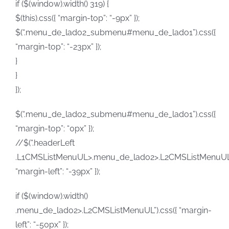
if ($(window).width() 319) {
$(this).css({ “margin-top”: “-9px” });
$(“.menu_de_lado2_submenu#menu_de_lado1”).css({
“margin-top”: “-23px” });
}
}
});
$(“.menu_de_lado2_submenu#menu_de_lado1”).css({
“margin-top”: “0px” });
//$(“.headerLeft
.L1CMSListMenuUL>.menu_de_lado2>.L2CMSListMenuUL”)
“margin-left”: “-39px” });
if ($(window).width()
.menu_de_lado2>.L2CMSListMenuUL”).css({ “margin-
left”: “-50px” });