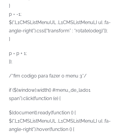
}
p = -1;
$(“.L1CMSListMenuUL .L1CMSListMenuLI ul .fa-
angle-right”).css({“transform” : “rotate(0deg)”});
}
p = p + 1;
});
/*fim codigo para fazer o menu 3*/
if ($(window).width() #menu_de_lado1
span”).click(function (e) {
$(document).ready(function () {
$(“.L1CMSListMenuUL .L1CMSListMenuLI ul .fa-
angle-right”).hover(function () {