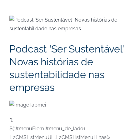
View
Larger
Image
Podcast ‘Ser Sustentável’:
Novas histórias de
sustentabilidade nas
empresas
“);
$(“#menuElem #menu_de_lado1
.L2CMSListMenuUL .L2CMSListMenuLI:has(>