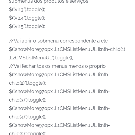
submenus dos produtos e serviços
$(“.vl13”).toggle();
$(“.vl14”).toggle();
$(“.vl15”).toggle();
//Vai abrir o sobmenu correspondente a ele
$(“.showMore970px .L1CMSListMenuUL li:nth-child(1)
.L2CMSListMenuUL”).toggle();
//Vai fechar tds os menus menos o proprio
$(“.showMore970px .L1CMSListMenuUL li:nth-
child(2)”).toggle();
$(“.showMore970px .L1CMSListMenuUL li:nth-
child(3)”).toggle();
$(“.showMore970px .L1CMSListMenuUL li:nth-
child(4)”).toggle();
$(“.showMore970px .L1CMSListMenuUL li:nth-
child(5)”).toggle();