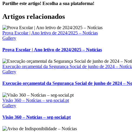
Partilhe este artigo! Escolha a sua plataforma!
Facebook
X
Reddit
LinkedIn
WhatsApp
Tumblr
Pinterest
Vk
Email
Artigos relacionados
(necessário
mas
não
Prova Escolar | Ano letivo de 2024/2025 – Notícias
publicado)
Gallery
Prova Escolar | Ano letivo de 2024/2025 – Notícias
Execução orçamental da Segurança Social de junho de 2024 – Notíci
Gallery
Execução orçamental da Segurança Social de junho de 2024 – No
Visão 360 – Notícias – seg-social.pt
Gallery
Visão 360 – Notícias – seg-social.pt