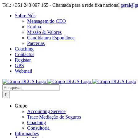
Skip
Tel.: +351 243 097 165 - Chamada para a rede fixa nacional
|
geral@g
to
Sobre Nós
content
Mensagem do CEO
Equipa
Missão & Valores
Candidatura Espontânea
Parcerias
Coaching
Contactos
Registar
GPS
Webmail
Pesquisar
Grupo
Accounting Service
Trace Mediação de Seguros
Coaching
Consultoria
Informações