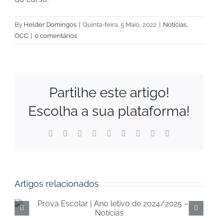
By
Helder Domingos
|
Quinta-feira, 5 Maio, 2022
|
Notícias
,
OCC
|
0 comentários
Partilhe este artigo!
Escolha a sua plataforma!
Facebook
X
Reddit
LinkedIn
WhatsApp
Tumblr
Pinterest
Vk
Email
(necessário
mas
não
publicado)
Artigos relacionados
Execução orçamental da