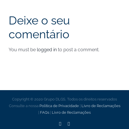
Segurança Social de
junho de 2024 – Notícias
Deixe o seu
comentário
You must be
logged in
to post a comment.
Copyright © 2020 Grupo DLGS, Todos os direitos reservados
Consulte a nossa
Política de Privacidade
|
Livro de Reclamações
|
FAQs
|
Livro de Reclamações
Facebook
LinkedIn