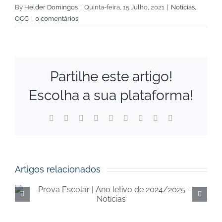
By
Helder Domingos
|
Quinta-feira, 15 Julho, 2021
|
Notícias
,
OCC
|
0 comentários
Partilhe este artigo!
Escolha a sua plataforma!
Facebook
X
Reddit
LinkedIn
WhatsApp
Tumblr
Pinterest
Vk
Email
(necessário
mas
não
publicado)
Artigos relacionados
Execução orçamental da
Segurança Social de