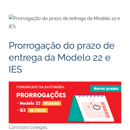
View
Larger
Image
Prorrogação do prazo de
entrega da Modelo 22 e
IES
Caros(as) colegas,