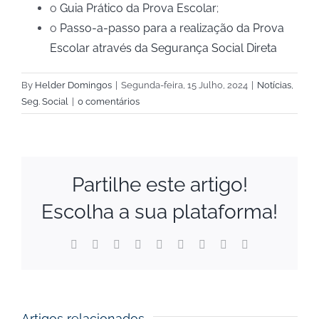
o
Guia Prático da Prova Escolar
;
o
Passo-a-passo para a realização da Prova
Escolar através da Segurança Social Direta
By
Helder Domingos
|
Segunda-feira, 15 Julho, 2024
|
Notícias
,
Seg. Social
|
0 comentários
Partilhe este artigo!
Escolha a sua plataforma!
Facebook
X
Reddit
LinkedIn
WhatsApp
Tumblr
Pinterest
Vk
Email
(necessário
mas
não
publicado)
Artigos relacionados