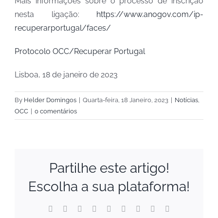
Mais informações sobre o processo de inscrição
nesta ligação:
https://www.anogov.com/ip-
recuperarportugal/faces/
Protocolo OCC/Recuperar Portugal
Lisboa, 18 de janeiro de 2023
By
Helder Domingos
|
Quarta-feira, 18 Janeiro, 2023
|
Notícias
,
OCC
|
0 comentários
Partilhe este artigo!
Escolha a sua plataforma!
Facebook
X
Reddit
LinkedIn
WhatsApp
Tumblr
Pinterest
Vk
Email
(necessário