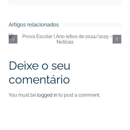
mas
não
publicado)
Artigos relacionados
Execução orçamental da
Segurança Social de
junho de 2024 – Notícias
Deixe o seu
comentário
You must be
logged in
to post a comment.