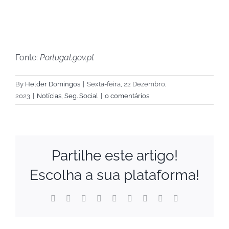
Fonte:
Portugal.gov.pt
By
Helder Domingos
|
Sexta-feira, 22 Dezembro,
2023
|
Notícias
,
Seg. Social
|
0 comentários
Partilhe este artigo!
Escolha a sua plataforma!
Facebook
X
Reddit
LinkedIn
WhatsApp
Tumblr
Pinterest
Vk
Email
(necessário
mas
não