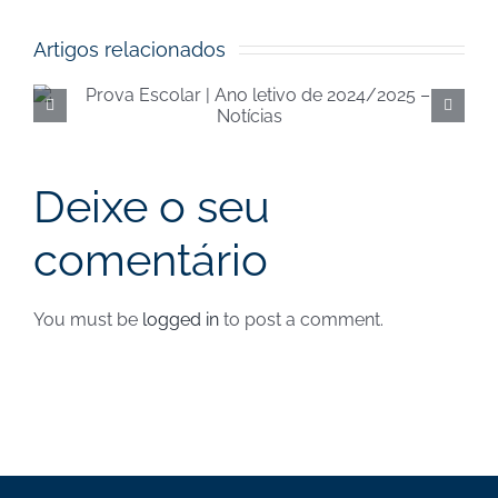
publicado)
Artigos relacionados
Execução orçamental da
Segurança Social de
junho de 2024 – Notícias
Deixe o seu
comentário
You must be
logged in
to post a comment.