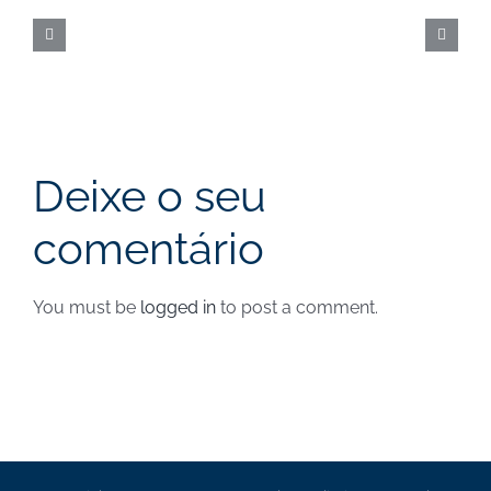
Call
|
Cut-
off
a
Deixe o seu
31
comentário
de
agosto
You must be
logged in
to post a comment.