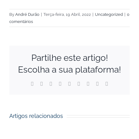
By
André Durão
|
Terça-feira, 19 Abril, 2022
|
Uncategorized
|
0
comentários
Partilhe este artigo!
Escolha a sua plataforma!
Financial
Facebook
X
Reddit
LinkedIn
WhatsApp
Tumblr
Pinterest
Vk
Email
(necessário
mas
Support
não
publicado)
to
Artigos relacionados
Startups
Open