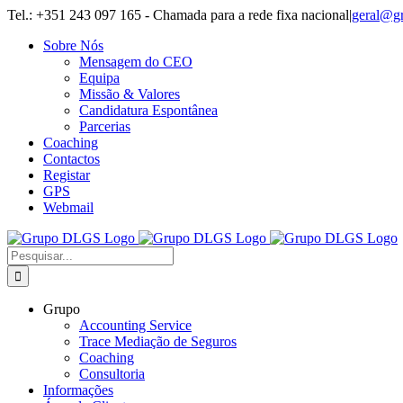
Skip
Tel.: +351 243 097 165 - Chamada para a rede fixa nacional
|
geral@g
to
Sobre Nós
content
Mensagem do CEO
Equipa
Missão & Valores
Candidatura Espontânea
Parcerias
Coaching
Contactos
Registar
GPS
Webmail
Pesquisar
Grupo
Accounting Service
Trace Mediação de Seguros
Coaching
Consultoria
Informações