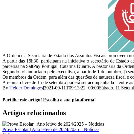
A Ordem e a Secretaria de Estado dos Assuntos Fiscais promovem no 
A partir das 15h30, participam na iniciativa o secretário de Esta
parcerias na SaltPay Portugal, Catarina Duarte. A bastonária da Ordem
Segundo foi anunciado pelo executivo, a partir de 1 de outubro, já se
Os membros da Ordem, para além das questões de natureza fiscal e co
A reunião livre de 15 de setembro poderá ser acompanhada – entre as
By
Helder Domingos
|
2021-09-11T09:13:22+00:00
Sábado, 11 Setem
Partilhe este artigo! Escolha a sua plataforma!
Facebook
X
Reddit
LinkedIn
WhatsApp
Tumblr
Pinterest
Vk
Email
Artigos relacionados
(necessário
mas
não
Prova Escolar | Ano letivo de 2024/2025 – Notícias
publicado)