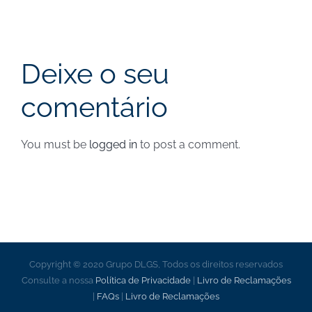
|
Nova
data
Deixe o seu
comentário
You must be
logged in
to post a comment.
Copyright © 2020 Grupo DLGS, Todos os direitos reservados
Consulte a nossa
Política de Privacidade
|
Livro de Reclamações
|
FAQs
|
Livro de Reclamações