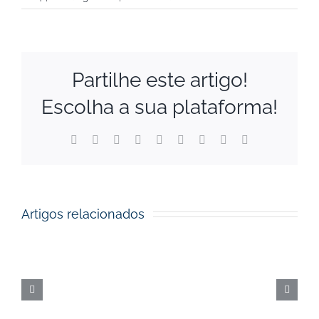
Partilhe este artigo!
Escolha a sua plataforma!
Facebook
X
Reddit
LinkedIn
WhatsApp
Tumblr
Pinterest
Vk
Email
(necessário
mas
não
publicado)
Artigos relacionados
Prémios
dos
Fundos
Europeus