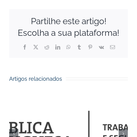
Partilhe este artigo!
Escolha a sua plataforma!
Facebook
X
Reddit
LinkedIn
WhatsApp
Tumblr
Pinterest
Vk
Email
(necessário
mas
não
publicado)
Artigos relacionados
Execução orçamental da