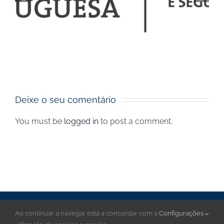
Segurança Social de
junho de 2024 – Notícias
Deixe o seu comentário
You must be
logged in
to post a comment.
Copyright © 2020 Grupo DLGS, Todos os direitos reservados
Ao continuar a navegar está a concordar com a
Configurações
Consulte a nossa
Política de Privacidade
|
Livro de Reclamações