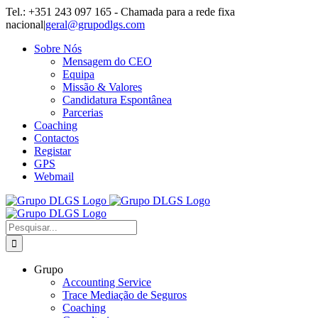
Skip
Tel.: +351 243 097 165 - Chamada para a rede fixa
to
nacional
|
geral@grupodlgs.com
content
Sobre Nós
Mensagem do CEO
Equipa
Missão & Valores
Candidatura Espontânea
Parcerias
Coaching
Contactos
Registar
GPS
Webmail
Pesquisar
Grupo
Accounting Service
Trace Mediação de Seguros
Coaching