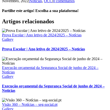
Novembro, 2022
|
Notícias
,
OCC
|
0 comentários
Partilhe este artigo! Escolha a sua plataforma!
Facebook
X
Reddit
LinkedIn
WhatsApp
Tumblr
Pinterest
Vk
Email
Artigos relacionados
(necessário
mas
não
Prova Escolar | Ano letivo de 2024/2025 – Notícias
publicado)
Gallery
Prova Escolar | Ano letivo de 2024/2025 – Notícias
Execução orçamental da Segurança Social de junho de 2024 –
Notícias
Gallery
Execução orçamental da Segurança Social de junho de 2024 –
Notícias
Visão 360 – Notícias – seg-social.pt
Gallery