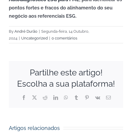
pontos fortes e fracos do alinhamento do seu
negócio aos referenciais ESG.
By
André Durão
|
Segunda-feira, 14 Outubro,
2024
|
Uncategorized
|
0 comentários
Partilhe este artigo!
Escolha a sua plataforma!
Financial
Facebook
X
Reddit
LinkedIn
WhatsApp
Tumblr
Pinterest
Vk
Email
(necessário
mas
Support
não
publicado)
to
Artigos relacionados
Startups