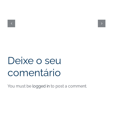
Open
Call
|
Cut-
off
a
Deixe o seu
31
comentário
de
agosto
You must be
logged in
to post a comment.