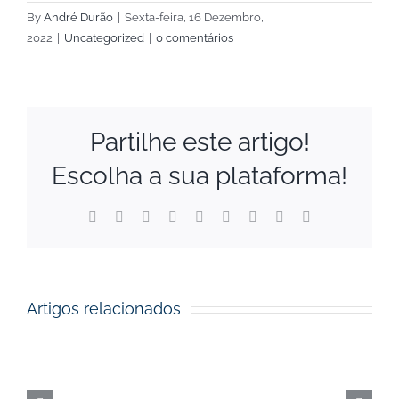
By
André Durão
|
Sexta-feira, 16 Dezembro,
2022
|
Uncategorized
|
0 comentários
Partilhe este artigo!
Escolha a sua plataforma!
Financial
Facebook
X
Reddit
LinkedIn
WhatsApp
Tumblr
Pinterest
Vk
Email
(necessário
mas
Support
não
publicado)
to
Artigos relacionados
Startups
Open
Call