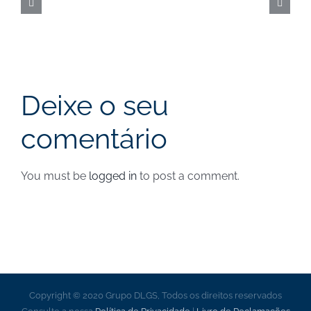
|
Cut-
off
a
Deixe o seu
31
comentário
de
agosto
You must be
logged in
to post a comment.
Copyright © 2020 Grupo DLGS, Todos os direitos reservados