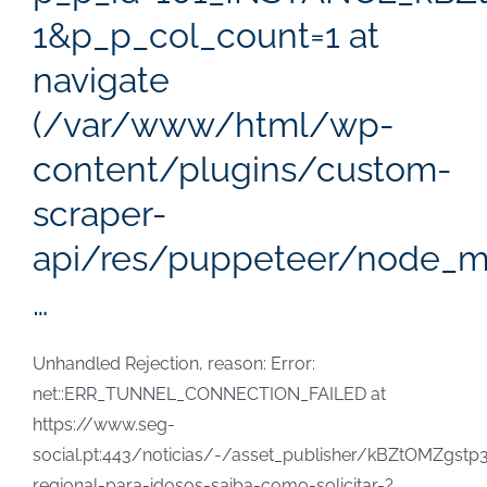
1&p_p_col_count=1 at
navigate
(/var/www/html/wp-
content/plugins/custom-
scraper-
api/res/puppeteer/node_m
…
Unhandled Rejection, reason: Error:
net::ERR_TUNNEL_CONNECTION_FAILED at
https://www.seg-
social.pt:443/noticias/-/asset_publisher/kBZtOMZgst
regional-para-idosos-saiba-como-solicitar-?