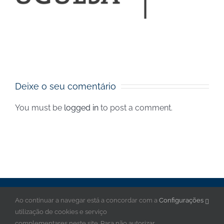
junho de 2024 – Notícias
Deixe o seu comentário
You must be
logged in
to post a comment.
Copyright © 2020 Grupo DLGS, Todos os direitos reservados
Ao continuar a navegar está a concordar com a
Configurações
Consulte a nossa
Política de Privacidade
|
Livro de Reclamações
utilização de cookies e serviço
|
FAQs
|
Livro de Reclamações
complementares neste site. Para não autorizar