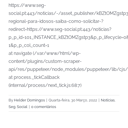
https://www.seg-
social.pt:443/noticias/-/asset_publisher/kBZtOMZgst
regional-para-idosos-saiba-como-solicitar-?
redirect=https://www.seg-social.pt:443/noticias?
p_p_id=101_INSTANCE_kBZtOMZgstp3&p_p_lifecycle=0
1&p_p_col_count=1
at navigate (/var/www/html/wp-
content/plugins/custom-scraper-
api/res/puppeteer/node_modules/puppeteer/lib/cjs/
at process._tickCallback
(internal/process/next_tick.js:68:7)
By
Helder Domingos
|
Quarta-feira, 30 Março, 2022
|
Notícias
,
Seg. Social
|
0 comentários