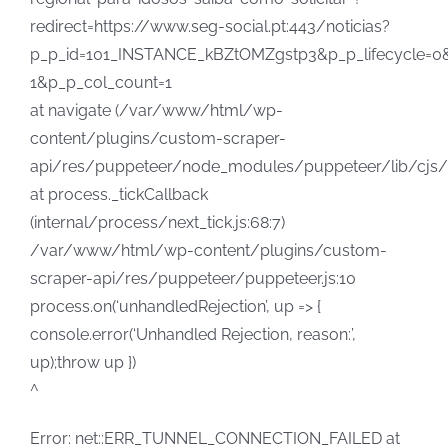
redirect=https://www.seg-social.pt:443/noticias?
p_p_id=101_INSTANCE_kBZtOMZgstp3&p_p_lifecycle=0
1&p_p_col_count=1
at navigate (/var/www/html/wp-
content/plugins/custom-scraper-
api/res/puppeteer/node_modules/puppeteer/lib/cjs/
at process._tickCallback
(internal/process/next_tick.js:68:7)
/var/www/html/wp-content/plugins/custom-
scraper-api/res/puppeteer/puppeteer.js:10
process.on(‘unhandledRejection’, up => {
console.error(‘Unhandled Rejection, reason:’,
up);throw up })
^
Error: net::ERR_TUNNEL_CONNECTION_FAILED at