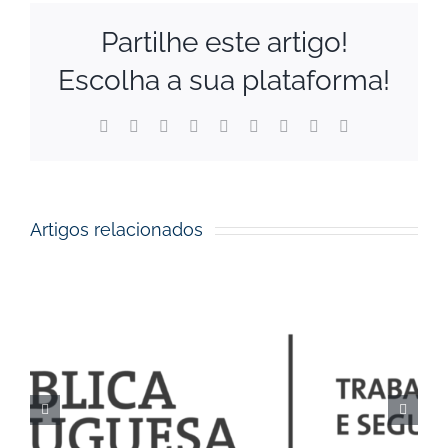
Partilhe este artigo!
Escolha a sua plataforma!
Facebook
X
Reddit
LinkedIn
WhatsApp
Tumblr
Pinterest
Vk
Email
(necessário
mas
não
publicado)
Artigos relacionados
Execução orçamental da
Segurança Social de