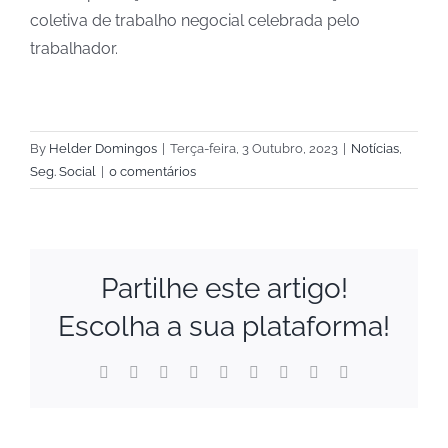
coletiva de trabalho negocial celebrada pelo
trabalhador.
By
Helder Domingos
|
Terça-feira, 3 Outubro, 2023
|
Notícias
,
Seg. Social
|
0 comentários
Partilhe este artigo!
Escolha a sua plataforma!
Facebook
X
Reddit
LinkedIn
WhatsApp
Tumblr
Pinterest
Vk
Email
(necessário
mas
não
publicado)