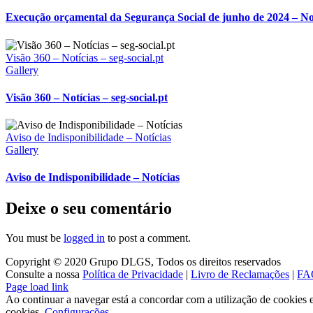
Execução orçamental da Segurança Social de junho de 2024 – No
Visão 360 – Notícias – seg-social.pt
Gallery
Visão 360 – Notícias – seg-social.pt
Aviso de Indisponibilidade – Notícias
Gallery
Aviso de Indisponibilidade – Notícias
Deixe o seu comentário
You must be
logged in
to post a comment.
Copyright © 2020 Grupo DLGS, Todos os direitos reservados
Consulte a nossa
Política de Privacidade
|
Livro de Reclamações
|
FA
Facebook
LinkedIn
Page load link
Ao continuar a navegar está a concordar com a utilização de cookies e 
cookies.
Configurações