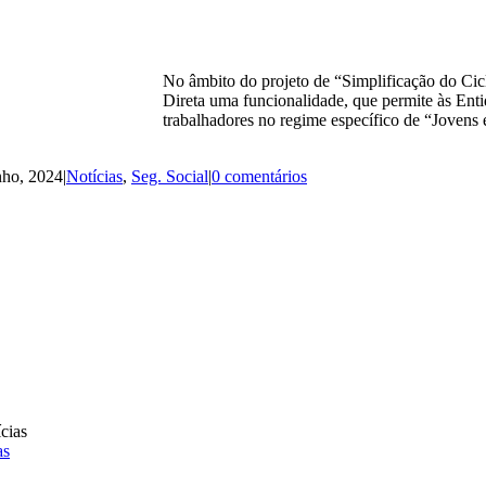
No âmbito do projeto de “Simplificação do Cic
Direta uma funcionalidade, que permite às Ent
trabalhadores no regime específico de “Jovens
nho, 2024
|
Notícias
,
Seg. Social
|
0 comentários
as