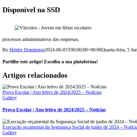
Disponível na SSD
processos administrativos das empresas.
By
Helder Domingos
|
2024-06-05T00:00:00+00:00
Quarta-feira, 5 Ju
Partilhe este artigo! Escolha a sua plataforma!
Facebook
X
Reddit
LinkedIn
WhatsApp
Tumblr
Pinterest
Vk
Email
Artigos relacionados
(necessário
mas
não
Prova Escolar | Ano letivo de 2024/2025 – Notícias
publicado)
Gallery
Prova Escolar | Ano letivo de 2024/2025 – Notícias
Execução orçamental da Segurança Social de junho de 2024 – Notíci
Gallery