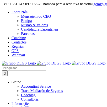
Skip
Tel.: +351 243 097 165 - Chamada para a rede fixa nacional
|
geral@g
to
Sobre Nós
content
Mensagem do CEO
Equipa
Missão & Valores
Candidatura Espontânea
Parcerias
Coaching
Contactos
Registar
GPS
Webmail
Pesquisar
Grupo
Accounting Service
Trace Mediação de Seguros
Coaching
Consultoria
Informações