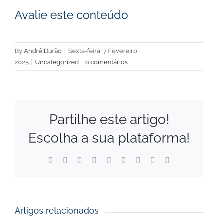
Avalie este conteúdo
By
André Durão
|
Sexta-feira, 7 Fevereiro,
2025
|
Uncategorized
|
0 comentários
Partilhe este artigo!
Escolha a sua plataforma!
Facebook
X
Reddit
LinkedIn
WhatsApp
Tumblr
Pinterest
Vk
Email
(necessário
mas
não
publicado)
Artigos relacionados
Prémios