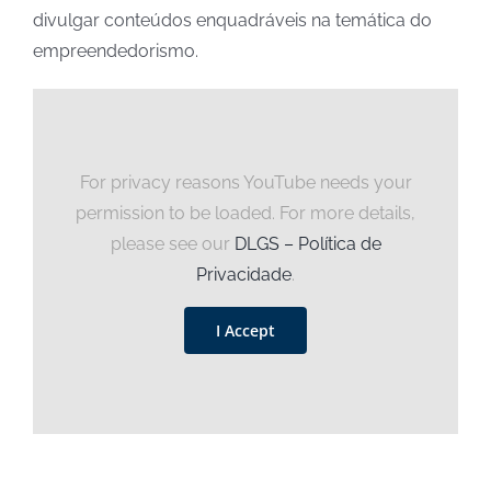
divulgar conteúdos enquadráveis na temática do
empreendedorismo.
For privacy reasons YouTube needs your
permission to be loaded. For more details,
please see our
DLGS – Política de
Privacidade
.
I Accept