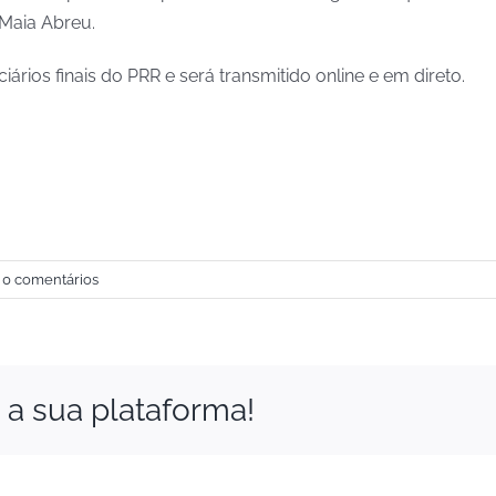
 Maia Abreu.
rios finais do PRR e será transmitido online e em direto.
0 comentários
a a sua plataforma!
Financial
Support