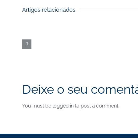
Artigos relacionados
Prémios
dos
Fundos
Europeus
|
Nova
data
Deixe o seu comentá
You must be
logged in
to post a comment.