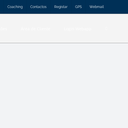
Coaching
Contactos
Registar
GPS
Webmail
ções
Área de Cliente
Login Webapp