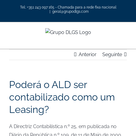
Skip
Tel.: +351 243 097 165 - Chamada para a rede fixa nacional
to
|
geral@grupodlgs.com
content
Anterior
Seguinte
Poderá o ALD ser
contabilizado como um
Leasing?
A Directriz Contabilística n.º 25, em publicada no
Diário da República n.º 109, de 11 de Maio de 2000,