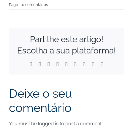
Page
|
0 comentários
Partilhe este artigo!
Escolha a sua plataforma!
Facebook
X
Reddit
LinkedIn
WhatsApp
Tumblr
Pinterest
Vk
Email
(necessário
mas
não
publicado)
Deixe o seu
comentário
You must be
logged in
to post a comment.