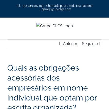
Skip
Tel.: +351 243 097 165 - Chamada para a rede fixa nacional
to
|
geral@grupodlgs.com
content
Anterior
Seguinte
Quais as obrigações
acessórias dos
empresários em nome
individual que optam por
escrita organizada?