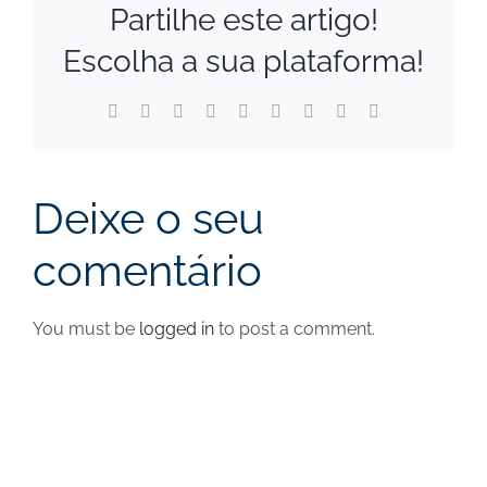
Partilhe este artigo!
Escolha a sua plataforma!
Facebook
X
Reddit
LinkedIn
WhatsApp
Tumblr
Pinterest
Vk
Email
(necessário
mas
não
publicado)
Deixe o seu
comentário
You must be
logged in
to post a comment.