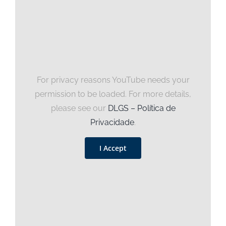
For privacy reasons YouTube needs your
permission to be loaded. For more details,
please see our
DLGS – Política de
Privacidade
.
I Accept