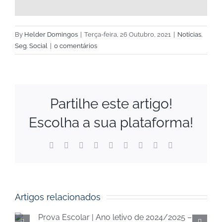
By
Helder Domingos
|
Terça-feira, 26 Outubro, 2021
|
Notícias
,
Seg. Social
|
0 comentários
Partilhe este artigo!
Escolha a sua plataforma!
Facebook
X
Reddit
LinkedIn
WhatsApp
Tumblr
Pinterest
Vk
Email
(necessário
mas
não
publicado)
Artigos relacionados
Execução orçamental da